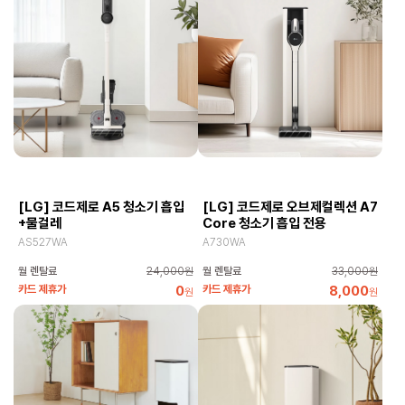
[LG] 코드제로 A5 청소기 흡입
[LG] 코드제로 오브제컬렉션 A7
+물걸레
Core 청소기 흡입 전용
AS527WA
A730WA
월 렌탈료
24,000원
월 렌탈료
33,000원
카드 제휴가
0
카드 제휴가
8,000
원
원