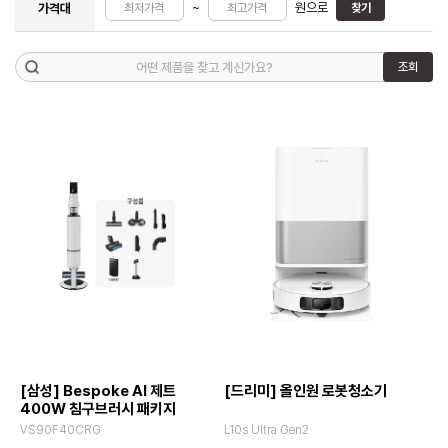
~
원으로
가격대
찾기
조회
[삼성] Bespoke AI 제트
[드리미] 올인원 로봇청소기
400W 침구브러시 패키지
VS90F40CRG
L10s Ultra Gen2