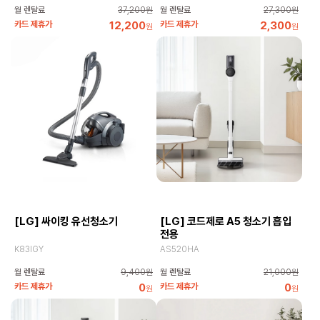
월 렌탈료
37,200원
월 렌탈료
27,300원
카드 제휴가
12,200
카드 제휴가
2,300
원
원
[LG] 싸이킹 유선청소기
[LG] 코드제로 A5 청소기 흡입
전용
K83IGY
AS520HA
월 렌탈료
9,400원
월 렌탈료
21,000원
카드 제휴가
0
카드 제휴가
0
원
원