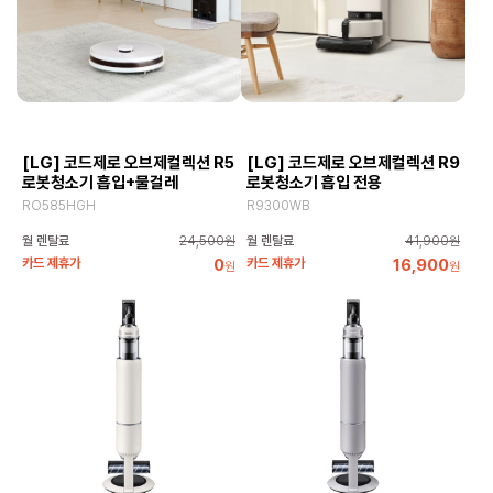
[LG] 코드제로 오브제컬렉션 R5
[LG] 코드제로 오브제컬렉션 R9
로봇청소기 흡입+물걸레
로봇청소기 흡입 전용
RO585HGH
R9300WB
월 렌탈료
24,500원
월 렌탈료
41,900원
카드 제휴가
0
카드 제휴가
16,900
원
원