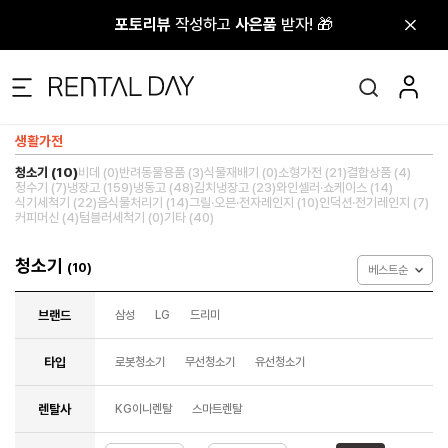
포토리뷰
포토리뷰
작성하고
작성하고
사은품
사은품
받자! 🎁
받자! 🎁
생활가전
청소기 (10)
비데 (0)
반려동물용품 (3)
식물재배기 (0)
소형가전 (21)
결합상품 (4)
정수기 (7)
냉장고 (159)
냉동고 (48)
김치냉장고 (23)
와인셀러·쇼케이스 (14)
식기세척기 (22)
음식물처리기 (14)
그릴·오븐·전자레인지 (10)
인덕션·전기레인지 (7)
커피머신 (4)
텀블러세척기 (0)
기타 (40)
청소기
(10)
베스트순
브랜드
삼성
LG
드리미
타입
로봇청소기
무선청소기
유선청소기
렌탈사
KG이니렌탈
스마트렌탈