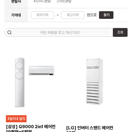
렌탈사
KG이니렌탈
스마트렌탈
~
원으로
가격대
찾기
조회
3일이내 설치
[삼성] Q9000 2in1 에어컨
[LG] 인버터 스탠드 에어컨