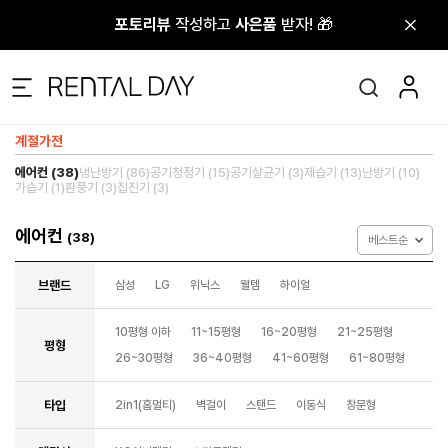
포토리뷰
포토리뷰
작성하고
작성하고
사은품
사은품
받자! 🎁
받자! 🎁
계절가전
에어컨 (38)
냉난방기 (86)
공기청정기 (15)
공기살균기 (3)
제습기 (13)
난방기 (10)
가습기 (1)
환풍기 (3)
집진기 (3)
에어컨
(38)
베스트순
브랜드
삼성
LG
위닉스
웰템
하이얼
10평형 이하
11~15평형
16~20평형
21~25평형
평형
26~30평형
36~40평형
41~60평형
61~80평형
타입
2in1(홈멀티)
벽걸이
스탠드
이동식
창문형