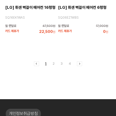
[LG] 휘센 벽걸이 에어컨 16평형
[LG] 휘센 벽걸이 에어컨 6평형
SQ16EK1WAS
SQ06EZ1WBS
월 렌탈료
47,500원
월 렌탈료
17,900원
카드 제휴가
22,500
카드 제휴가
0
원
원
1
2
3
4
개인정보취급방침