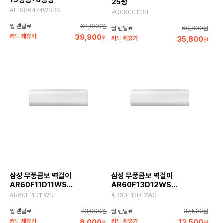
19평형+6평형
25평
AF19B6474WSRS
PQ0900T2SF
월 렌탈료
64,900원
월 렌탈료
60,800원
카드 제휴가
39,900
원
카드 제휴가
35,800
원
삼성 무풍콤보 벽걸이
삼성 무풍콤보 벽걸이
AR60F11D11WS
AR60F13D12WS
전국기본설치 포함 11평, 화이트
전국기본설치 포함 13평, 화이트
AR60F11D11WS
AR60F13D12WS
월 렌탈료
33,000원
월 렌탈료
37,500원
카드 제휴가
8,000
카드 제휴가
12,500
원
원