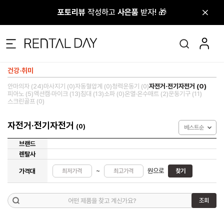
포토리뷰
포토리뷰
작성하고
작성하고
사은품
사은품
받자! 🎁
받자! 🎁
건강·취미
안마의자 (24)
마사지기 (0)
자동혈압계 (0)
청력운동기 (0)
자전거·전기자전거 (0)
피아노 (5)
액션캠·마이크 (13)
침대 (13)
소파 (0)
온열·온수매트 (2)
운동기구 (11)
스크린골프 (0)
자전거·전기자전거
(0)
베스트순
브랜드
렌탈사
~
원으로
가격대
찾기
조회