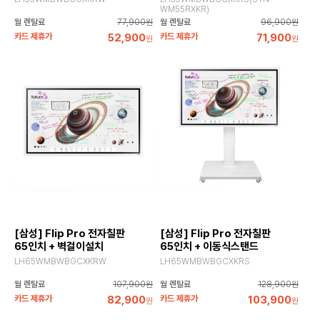
WM55RXKR)
월 렌탈료
77,900원
월 렌탈료
96,900원
카드 제휴가
52,900
카드 제휴가
71,900
원
원
[삼성] Flip Pro 전자칠판
[삼성] Flip Pro 전자칠판
65인치 + 벽걸이설치
65인치 + 이동식스탠드
LH65WMBWBGCXKRW
LH65WMBWBGCXKRS
월 렌탈료
107,900원
월 렌탈료
128,900원
카드 제휴가
82,900
카드 제휴가
103,900
원
원