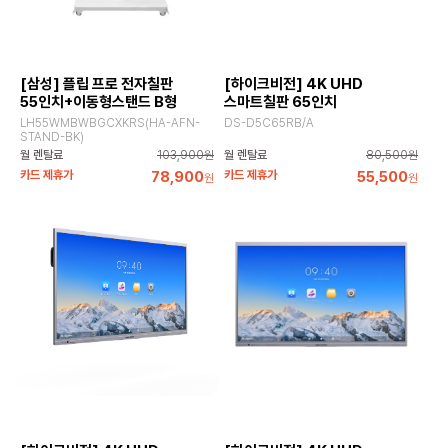
[삼성] 플립 프로 전자칠판
[하이크비전] 4K UHD
55인치+이동형스탠드 B형
스마트칠판 65인치
LH55WMBWBGCXKRS(HA-AFN-
DS-D5C65RB/A
STAND-BK)
월 렌탈료
103,900원
월 렌탈료
80,500원
카드 제휴가
78,900
카드 제휴가
55,500
원
원