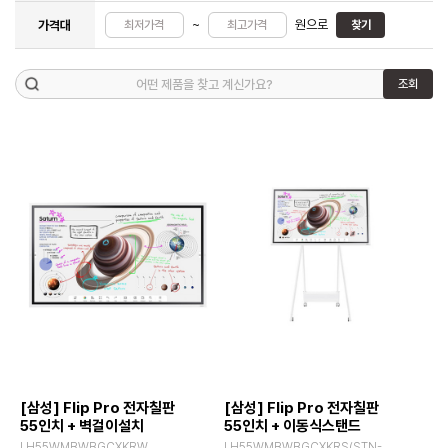
~
원으로
가격대
찾기
조회
[삼성] Flip Pro 전자칠판
[삼성] Flip Pro 전자칠판
55인치 + 벽걸이설치
55인치 + 이동식스탠드
LH55WMBWBGCXKRW
LH55WMBWBGCXKRS(STN-