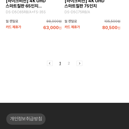
[하이크비전] 4K UHD
[하이크비전] 4K UHD
스마트칠판 65인치
스마트칠판 75인치
+이동형브라켓
DS-D5C65RB/A+FS-35S
DS-D5C75RB/A
월 렌탈료
88,000원
월 렌탈료
105,500원
카드 제휴가
63,000
카드 제휴가
80,500
원
원
1
2
개인정보취급방침