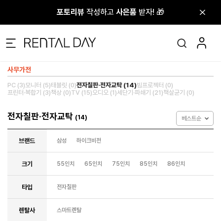
포토리뷰
포토리뷰
작성하고
작성하고
사은품
사은품
받자! 🎁
받자! 🎁
사무가전
PC (3)
모니터 (5)
태블릿 (0)
전자칠판·전자교탁 (14)
빔프로젝터 (0)
프린터·복합기 (3)
책상 (0)
TV (15)
오디오 (1)
세단기·파쇄기 (21)
책살균기 (0)
전자칠판·전자교탁
(14)
베스트순
브랜드
삼성
하이크비전
크기
55인치
65인치
75인치
85인치
86인치
타입
전자칠판
렌탈사
스마트렌탈