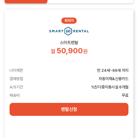
최저가
스마트렌탈
50,900
월
원
나이제한
만 24세~69세 까지
결제방법
자동이체&신용카드
A/S기간
1년/다중이용시설 6개월
배송비
무료
렌탈신청