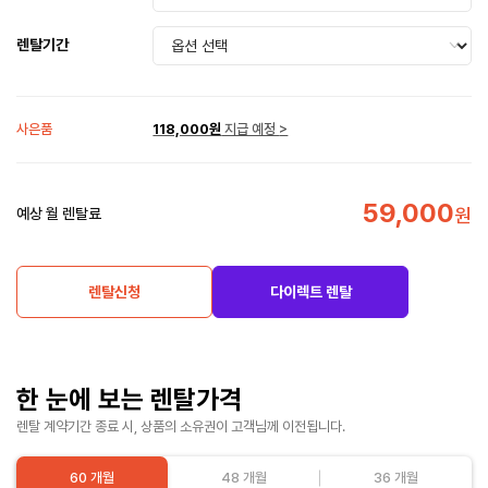
렌탈기간
사은품
118,000원
지급 예정
>
59,000
원
예상 월 렌탈료
렌탈신청
다이렉트 렌탈
한 눈에 보는 렌탈가격
렌탈 계약기간 종료 시, 상품의 소유권이 고객님께 이전됩니다.
60 개월
48 개월
36 개월