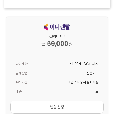
KG이니렌탈
59,000
월
원
나이제한
만 20세~80세 까지
결제방법
신용카드
A/S기간
1년 / 다중시설 6개월
배송비
무료
렌탈신청