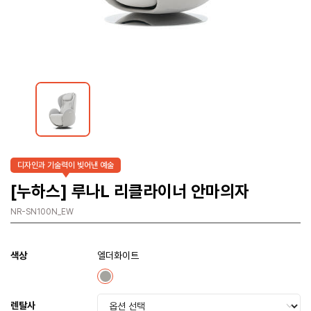
디자인과 기술력이 빚어낸 예술
[누하스] 루나L 리클라이너 안마의자
NR-SN100N_EW
색상
엘더화이트
렌탈사