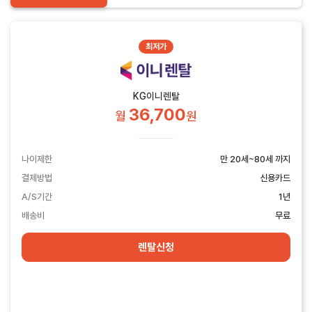
최저가
KG이니렌탈
36,700
월
원
나이제한
만 20세~80세 까지
결제방법
신용카드
A/S기간
1년
배송비
무료
렌탈신청