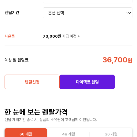
렌탈기간
사은품
73,000원
지급 예정
>
36,700
원
예상 월 렌탈료
렌탈신청
다이렉트 렌탈
한 눈에 보는 렌탈가격
렌탈 계약기간 종료 시, 상품의 소유권이 고객님께 이전됩니다.
60 개월
48 개월
36 개월