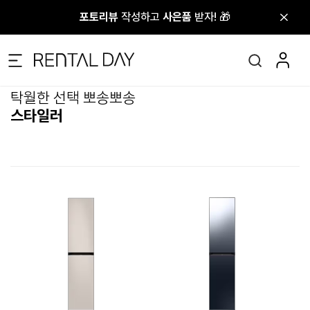
포토리뷰
포토리뷰
작성하고
작성하고
사은품
사은품
받자! 🎁
받자! 🎁
탁월한 선택 뽀송뽀송
스타일러